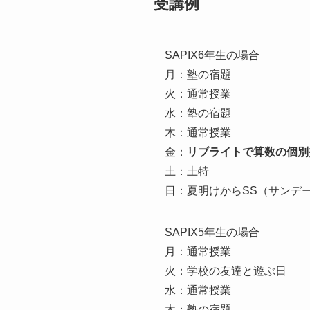
受講例
SAPIX6年生の場合
月：塾の宿題
火：通常授業
水：塾の宿題
木：通常授業
金：
リブライトで算数の個別
土：土特
日：夏明けからSS（サンデ
SAPIX5年生の場合
月：通常授業
火：学校の友達と遊ぶ日
水：通常授業
木：塾の宿題