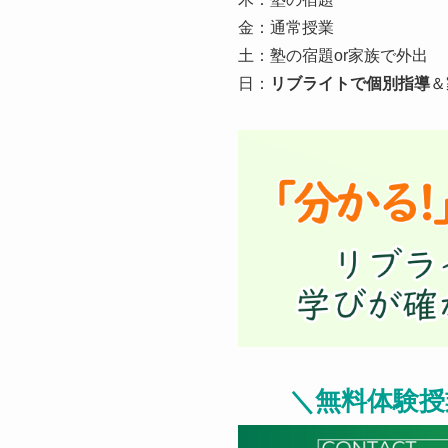
金：通常授業
土：塾の宿題or家族で外出
日：
リブライトで個別指導
＆
＼無料体験授