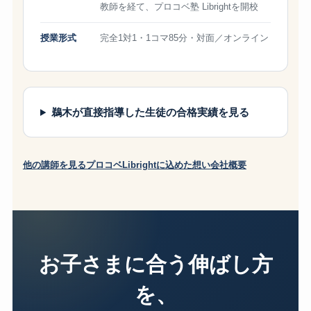
教師を経て、プロコベ塾 Librightを開校
授業形式
完全1対1・1コマ85分・対面／オンライン
鵜木が直接指導した生徒の合格実績を見る
他の講師を見る
プロコベLibrightに込めた想い
会社概要
お子さまに合う伸ばし方
を、