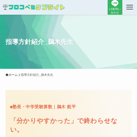
LINE問い
合わせ
指導方針紹介_鵜木先生
ホーム
指導方針紹介_鵜木先生
塾長・中学受験算数｜鵜木 航平
「分かりやすかった」で終わらせな
い。