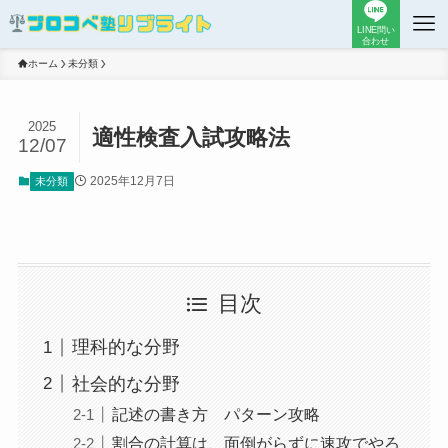
LINE問い
合わせ
ホーム
未分類
2025
適性検査入試攻略法
12/07
2025年12月7日
未分類
目次
理科的な分野
社会的な分野
記述の書き方 パターン攻略
割合の計算は、面倒がらずに速攻でやろ